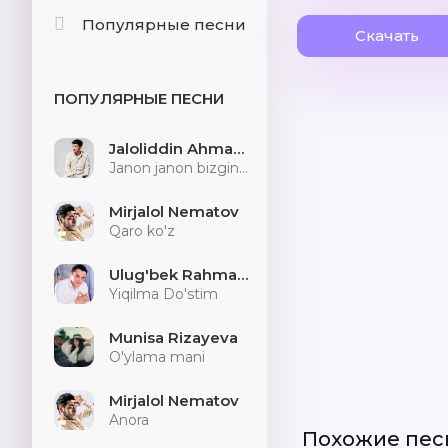
Популярные песни
Скачать
ПОПУЛЯРНЫЕ ПЕСНИ
Jaloliddin Ahmadaliyev
Janon janon bizginani sog'indilarmu
Mirjalol Nematov
Qaro ko'z
Ulug'bek Rahmatullayev
Yiqilma Do'stim
Munisa Rizayeva
O'ylama mani
Mirjalol Nematov
Anora
Похожие пес