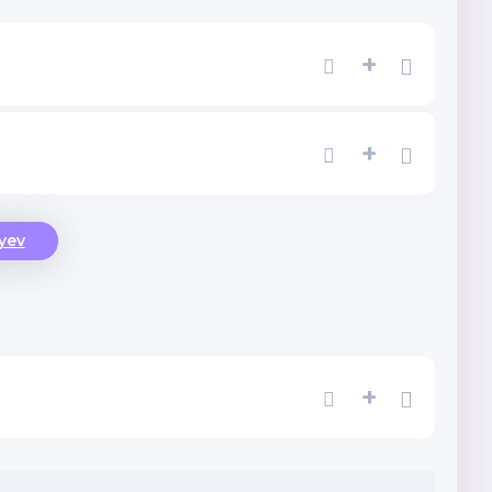
+
+
yev
+