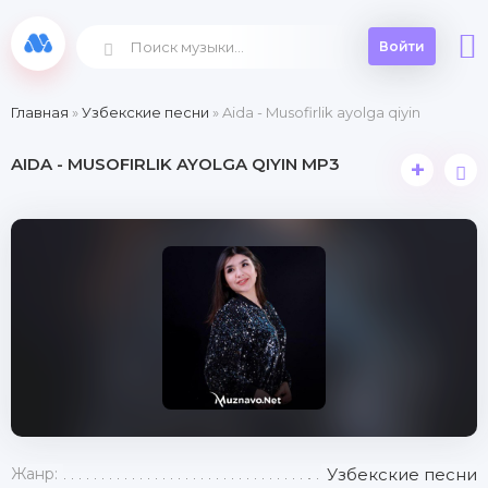
Войти
Главная
»
Узбекские песни
» Aida - Musofirlik ayolga qiyin
AIDA - MUSOFIRLIK AYOLGA QIYIN MP3
+
Жанр:
Узбекские песни