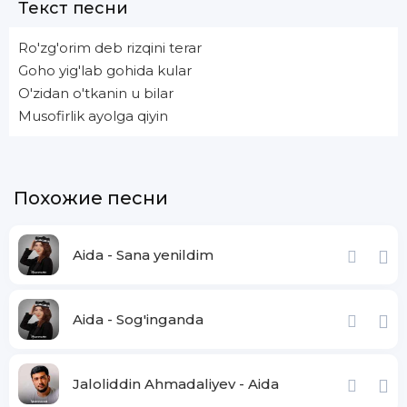
Текст песни
Ro'zg'orim deb rizqini terar
Goho yig'lab gohida kular
O'zidan o'tkanin u bilar
Musofirlik ayolga qiyin
Похожие песни
Aida - Sana yenildim
Aida - Sog'inganda
Jaloliddin Ahmadaliyev - Aida