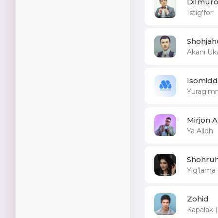
Dilmuro
Istig'for
Shohjah
Akani Uk
Isomidd
Yuragim
Mirjon 
Ya Alloh
Shohruh
Yig'lama
Zohid
Kapalak 