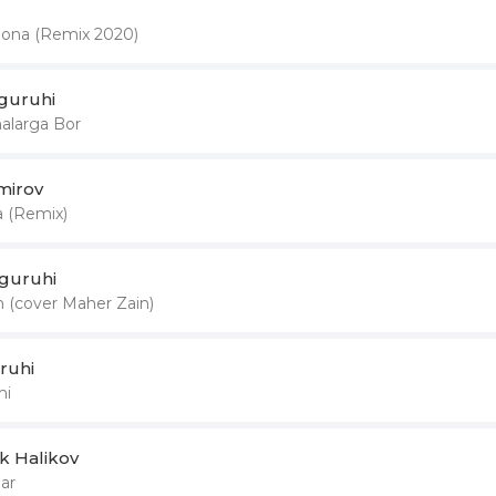
ona (Remix 2020)
guruhi
halarga Bor
mirov
 (Remix)
guruhi
(cover Maher Zain)
uruhi
mi
k Halikov
ar