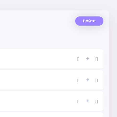
Войти
+
+
+