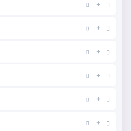
+
+
+
+
+
+