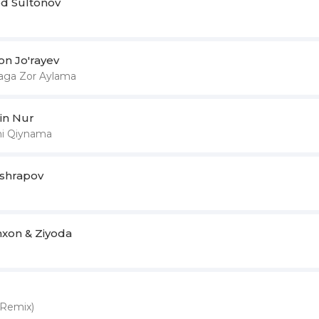
d Sultonov
on Jo'rayev
aga Zor Aylama
in Nur
ni Qiynama
Ashrapov
xon & Ziyoda
(Remix)