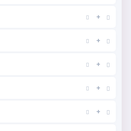
+
+
+
+
+