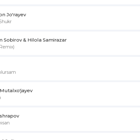
on Jo'rayev
Shukr
Sobirov & Hilola Samirazar
(Remix)
olursam
Mutalxo'jayev
m
Ashrapov
hisan