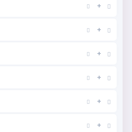
+
+
+
+
+
+