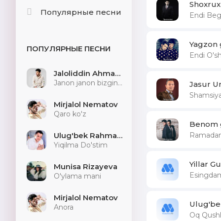
Shoxrux
Популярные песни
Endi Beg
Yagzon 
ПОПУЛЯРНЫЕ ПЕСНИ
Endi O's
Jaloliddin Ahmadaliyev
Janon janon bizginani sog'indilarmu
Jasur U
Shamsiya
Mirjalol Nematov
Qaro ko'z
Benom 
Ramadan 
Ulug'bek Rahmatullayev
Yiqilma Do'stim
Yillar G
Munisa Rizayeva
Esingda
O'ylama mani
Mirjalol Nematov
Ulug'be
Anora
Oq Qushl