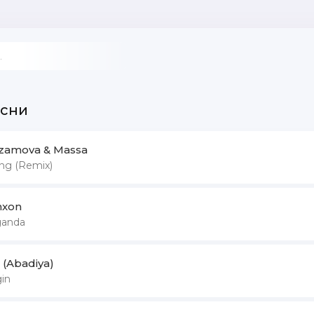
есни
izamova & Massa
ng (Remix)
hxon
tganda
 (Abadiya)
in