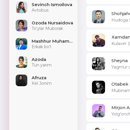
Sevinch Ismoilova
Avtobus
Shohjah
Hudoga 
Ozoda Nursaidova
To'ylar Muborak
Xamdam 
Mashhur Muhammad
Kulaver 
Erkak bo'l
Azoda
Sheyna
Tun yarim
Yagmur 
Afruza
Kel Jonim
Otabek 
Mubina
Mirjon 
Yolg'onc