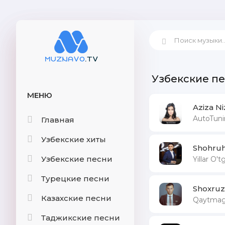
Узбекские п
МЕНЮ
Aziza N
AutoTuni
Главная
Узбекские хиты
Shohru
Узбекские песни
Yillar O'
Турецкие песни
Shoxruz
Казахские песни
Qaytmag
Таджикские песни