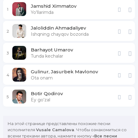
Jamshid Ximmatov
1
Yo'llarimda
Jaloliddin Ahmadaliyev
2
Ishqning chayqov bozorida
Barhayot Umarov
3
Tunda kechalar
Gulinur, Jasurbek Mavlonov
4
Ota onam
Botir Qodirov
5
Ey go'zal
На этой странице представлены похожие песни
исполнителя
Vusale Camalova
. Чтобы ознакомиться со
всеми треками автора, нажмите кнопку «
Все песни