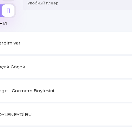
удобный плеер.
ни
erdim var
Kaçak Göçek
imge - Görmem Böylesini
SÖYLENEYDİBU