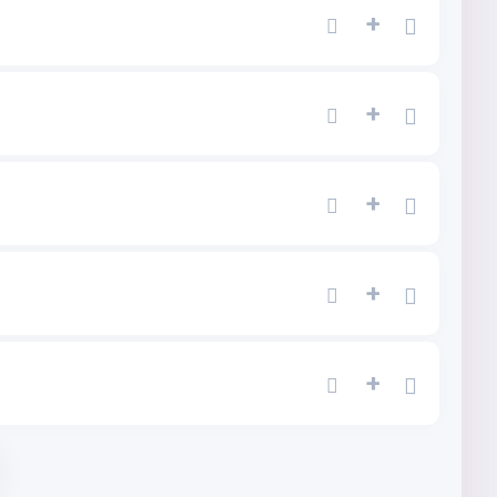
+
+
+
+
+