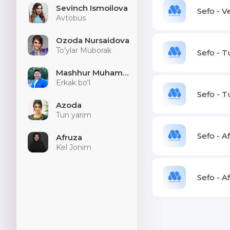
Sevinch Ismoilova
Sefo - V
Avtobus
Ozoda Nursaidova
To'ylar Muborak
Sefo - 
Mashhur Muhammad
Erkak bo'l
Sefo - T
Azoda
Tun yarim
Sefo - 
Afruza
Kel Jonim
Sefo - 