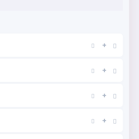
+
+
+
+