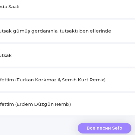
eda Saati
Tutsak gümüş gerdanınla, tutsaktı ben ellerinde
utsak
Affettim (Furkan Korkmaz & Semih Kurt Remix)
Affettim (Erdem Düzgün Remix)
Все песни
Sefo