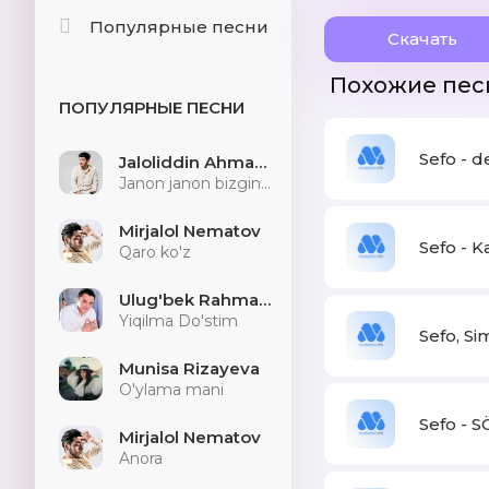
Популярные песни
Скачать
Похожие пес
ПОПУЛЯРНЫЕ ПЕСНИ
Sefo - d
Jaloliddin Ahmadaliyev
Janon janon bizginani sog'indilarmu
Mirjalol Nematov
Sefo - 
Qaro ko'z
Ulug'bek Rahmatullayev
Yiqilma Do'stim
Sefo, S
Munisa Rizayeva
O'ylama mani
Sefo - 
Mirjalol Nematov
Anora