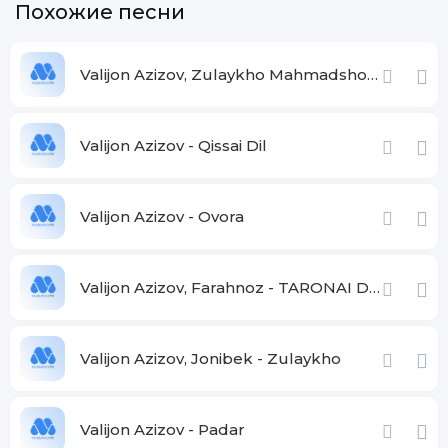
Похожие песни
Valijon Azizov, Zulaykho Mahmadshoeva, Jonibek Murodov - Соли нав
Valijon Azizov - Qissai Dil
Valijon Azizov - Ovora
Valijon Azizov, Farahnoz - TARONAI DIL
Valijon Azizov, Jonibek - Zulaykho
Valijon Azizov - Padar