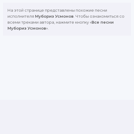
На этой странице представлены похожие песни
исполнителя
Мубориз Усмонов
. Чтобы ознакомиться со
всеми треками автора, нажмите кнопку «
Все песни
Мубориз Усмонов
».
DMCA
Copyright Policy
Обратная связь
Почта для жалоб и предложений: admin@muznavo.tv
Все права защищены