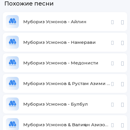
Похожие песни
Мубориз Усмонов - Айлин
Мубориз Усмонов - Намерави
Мубориз Усмонов - Медонисти
Мубориз Усмонов & Рустам Азими - Сурайё
Мубориз Усмонов - Булбул
Мубориз Усмонов & Валиҷон Азизов - Эй ёр