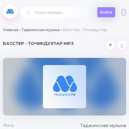
Войти
Главная
»
Таджикская музыка
» Басстер - Точикдухтар
БАССТЕР - ТОЧИКДУХТАР MP3
+
Жанр:
Таджикская музыка