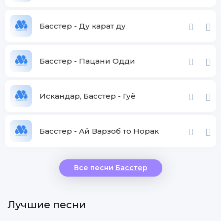
Басстер - Ду карат ду
Басстер - Пацани Одди
Искандар, Басстер - Гуë
Басстер - Ай Варзоб то Норак
Все песни
Басстер
Лучшие песни