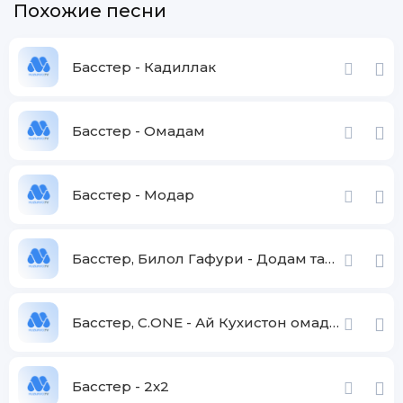
Похожие песни
Басстер - Кадиллак
Басстер - Омадам
Басстер - Модар
Басстер, Билол Гафури - Додам тамоми хасти
Басстер, C.ONE - Ай Кухистон омадум
Басстер - 2x2