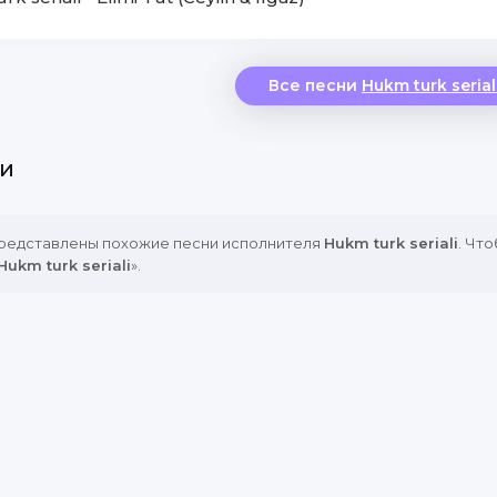
Все песни
Hukm turk serial
и
представлены похожие песни исполнителя
Hukm turk seriali
. Чт
Hukm turk seriali
».