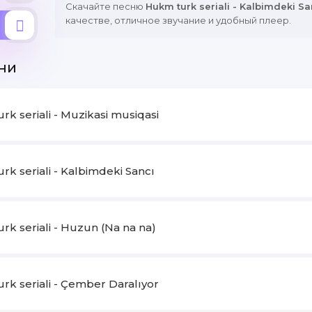
Скачайте песню
Hukm turk seriali - Kalbimdeki Sa
качестве, отличное звучание и удобный плеер.
ни
k seriali - Muzikasi musiqasi
k seriali - Kalbimdeki Sancı
k seriali - Huzun (Na na na)
rk seriali - Çember Daralıyor