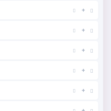
+
+
+
+
+
+