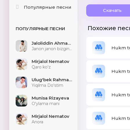
Популярные песни
Скачать
Похожие пес
ПОПУЛЯРНЫЕ ПЕСНИ
Jaloliddin Ahmadaliyev
Hukm tur
Janon janon bizginani sog'indilarmu
Mirjalol Nematov
Qaro ko'z
Hukm tur
Ulug'bek Rahmatullayev
Yiqilma Do'stim
Hukm tur
Munisa Rizayeva
O'ylama mani
Mirjalol Nematov
Hukm tu
Anora