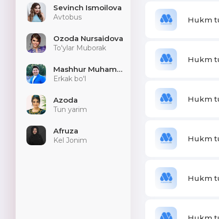
Sevinch Ismoilova
Avtobus
Hukm tu
Ozoda Nursaidova
To'ylar Muborak
Hukm tur
Mashhur Muhammad
Erkak bo'l
Hukm tur
Azoda
Tun yarim
Afruza
Hukm tur
Kel Jonim
Hukm tur
Hukm tur