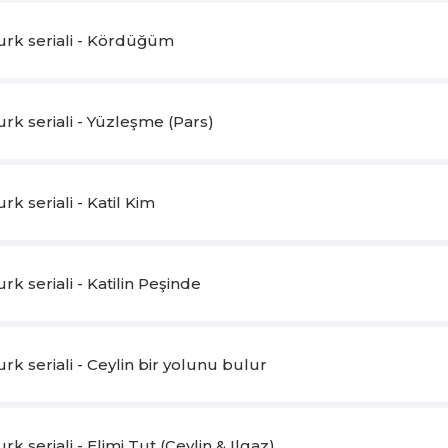
rk seriali - Kördüğüm
k seriali - Yüzleşme (Pars)
k seriali - Katil Kim
k seriali - Katilin Peşinde
k seriali - Ceylin bir yolunu bulur
k seriali - Elimi Tut (Ceylin & Ilgaz)