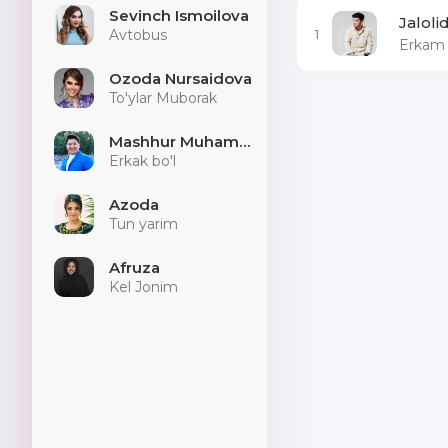
Sevinch Ismoilova
Jaloli
1
Avtobus
Erkam
Ozoda Nursaidova
To'ylar Muborak
Mashhur Muhammad
Erkak bo'l
Azoda
Tun yarim
Afruza
Kel Jonim