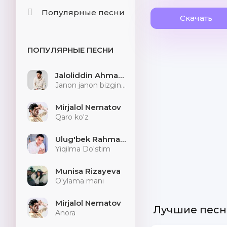
Популярные песни
Скачать
ПОПУЛЯРНЫЕ ПЕСНИ
Jaloliddin Ahmadaliyev
Janon janon bizginani sog'indilarmu
Mirjalol Nematov
Qaro ko'z
Ulug'bek Rahmatullayev
Yiqilma Do'stim
Munisa Rizayeva
O'ylama mani
Mirjalol Nematov
Лучшие песн
Anora