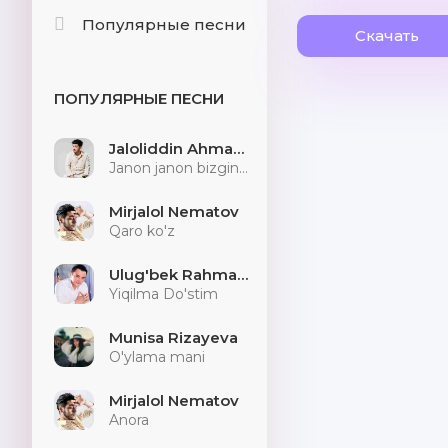
Популярные песни
Скачать
ПОПУЛЯРНЫЕ ПЕСНИ
Jaloliddin Ahmadaliyev
Janon janon bizginani sog'indilarmu
Mirjalol Nematov
Qaro ko'z
Ulug'bek Rahmatullayev
Yiqilma Do'stim
Munisa Rizayeva
O'ylama mani
Mirjalol Nematov
Anora