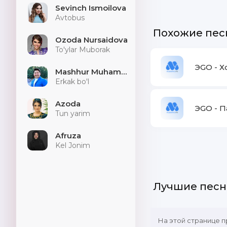
Sevinch Ismoilova
Avtobus
Похожие пес
Ozoda Nursaidova
To'ylar Muborak
ЭGO - 
Mashhur Muhammad
Erkak bo'l
Azoda
ЭGO - 
Tun yarim
Afruza
Kel Jonim
Лучшие песн
На этой странице 