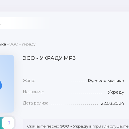
ыка
» ЭGO - Украду
ЭGO - УКРАДУ MP3
Жанр:
Русская музыка
Название:
Украду
Дата релиза:
22.03.2024
Скачайте песню
ЭGO - Украду
в mp3 или слушайте