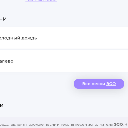
Без тебя умирая
Без тебя
ни
Холодный дождь
Палево
Все песни
ЭGO
и
представлены похожие песни и тексты песен исполнителя
ЭGO
. 