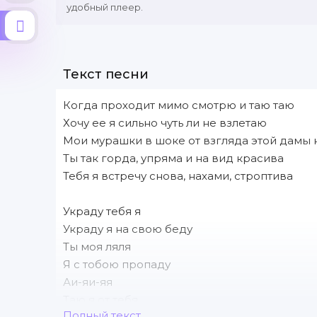
удобный плеер.
Текст песни
Когда проходит мимо смотрю и таю таю
Хочу ее я сильно чуть ли не взлетаю
Мои мурашки в шоке от взгляда этой дамы 
Ты так горда, упряма и на вид красива
Тебя я встречу снова, нахами, строптива
Украду тебя я
Украду я на свою беду
Ты моя ляля
Я с тобою пропаду
Аи-яи-яя
Таю я от тебя
Полный текст