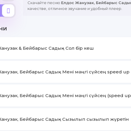
Скачайте песню
Елдос Жанузак, Бейбарыс Садық 
качестве, отличное звучание и удобный плеер.
ни
анузак & Бейбарыс Садық - Сол бір кеш
анузак, Бейбарыс Садық - Мені мәңгі сүйсең speed up 
анузак, Бейбарыс Садық - Мені мәңгі сүйсең (speed up
Жанузак, Бейбарыс Садық - Сызылып сызылып жүретін