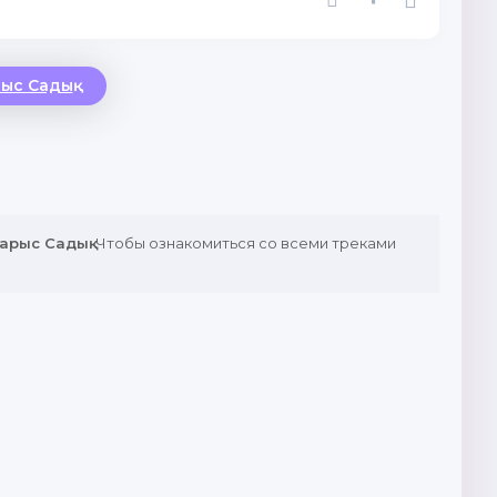
ыс Садық
арыс Садық
. Чтобы ознакомиться со всеми треками