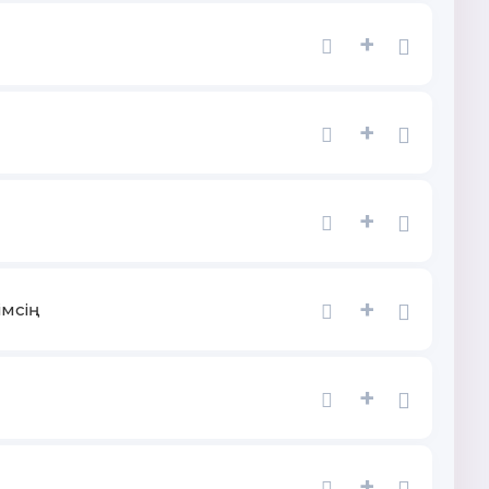
+
+
+
+
імсің
+
+