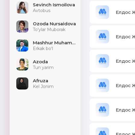
Sevinch Ismoilova
Avtobus
Елдос Ж
Ozoda Nursaidova
To'ylar Muborak
Елдос Ж
Mashhur Muhammad
Erkak bo'l
Елдос Ж
Azoda
Tun yarim
Afruza
Елдос Ж
Kel Jonim
Елдос Ж
Елдос Ж