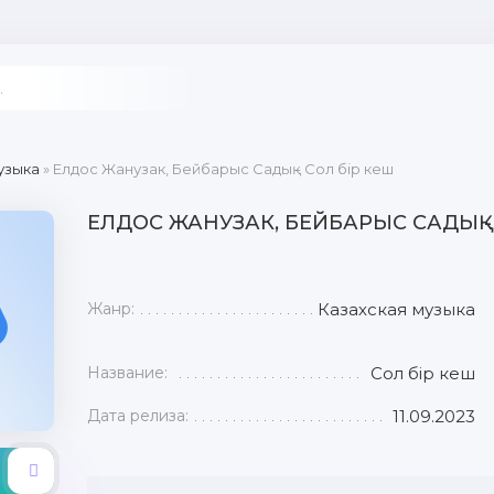
узыка
» Елдос Жанузак, Бейбарыс Садық - Сол бір кеш
ЕЛДОС ЖАНУЗАК, БЕЙБАРЫС САДЫҚ -
Жанр:
Казахская музыка
Название:
Сол бір кеш
Дата релиза:
11.09.2023