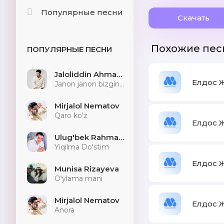
Популярные песни
Скачать
Похожие пес
ПОПУЛЯРНЫЕ ПЕСНИ
Jaloliddin Ahmadaliyev
Елдос Ж
Janon janon bizginani sog'indilarmu
Mirjalol Nematov
Qaro ko'z
Елдос Ж
Ulug'bek Rahmatullayev
Yiqilma Do'stim
Елдос Ж
Munisa Rizayeva
O'ylama mani
Mirjalol Nematov
Елдос 
Anora