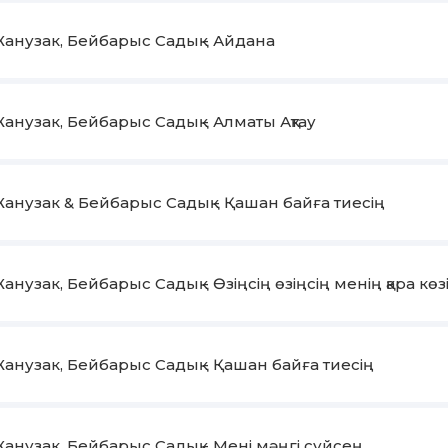
анузак, Бейбарыс Садық - Айдана
анузак, Бейбарыс Садық - Алматы Ақтау
анузак & Бейбарыс Садық - Қашан байға тиесің
анузак, Бейбарыс Садық - Өзіңсің өзіңсің менің қара көз
анузак, Бейбарыс Садық - Қашан байға тиесің
анузак, Бейбарыс Садық - Мені мәңгі сүйсең