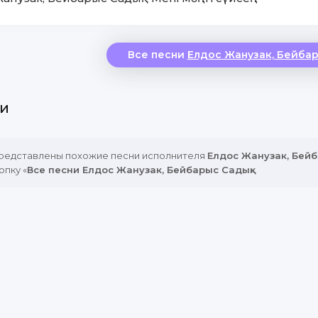
Все песни
Елдос Жанузак, Бейбар
и
представлены похожие песни исполнителя
Елдос Жанузак, Бейб
опку «
Все песни Елдос Жанузак, Бейбарыс Садық
».