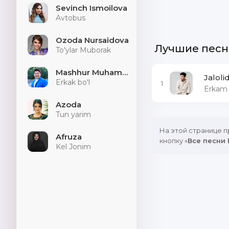
Sevinch Ismoilova
Avtobus
Ozoda Nursaidova
Лучшие песн
To'ylar Muborak
Mashhur Muhammad
Jaloli
Erkak bo'l
1
Erkam
Azoda
Tun yarim
На этой странице 
Afruza
кнопку «
Все песни 
Kel Jonim