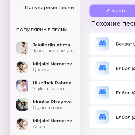
Популярные песни
Скачать
Похожие пес
ПОПУЛЯРНЫЕ ПЕСНИ
Бекзат 
Jaloliddin Ahmadaliyev
Janon janon bizginani sog'indilarmu
Mirjalol Nematov
Елбол Қ
Qaro ko'z
Ulug'bek Rahmatullayev
Yiqilma Do'stim
Елбол Қ
Munisa Rizayeva
O'ylama mani
Елбол Қ
Mirjalol Nematov
Anora