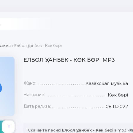
узыка
» Елбол Қуанбек - Көк бөрі
ЕЛБОЛ ҚУАНБЕК - КӨК БӨРІ MP3
Жанр:
Казахская музыка
Название:
Көк бөрі
Дата релиза:
08.11.2022
Скачайте песню
Елбол Қуанбек - Көк бөрі
в mp3 ил