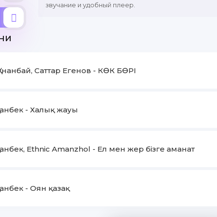
звучание и удобный плеер.
ни
Қунанбай, Саттар Егенов - КӨК БӨРІ
уанбек - Халық жауы
уанбек, Ethnic Amanzhol - Ел мен жер бізге аманат
уанбек - Оян қазақ