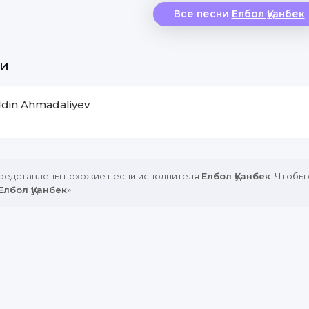
Все песни
Елбол Қуанбек
и
ddin Ahmadaliyev
представлены похожие песни исполнителя
Елбол Қуанбек
. Чтобы
Елбол Қуанбек
».