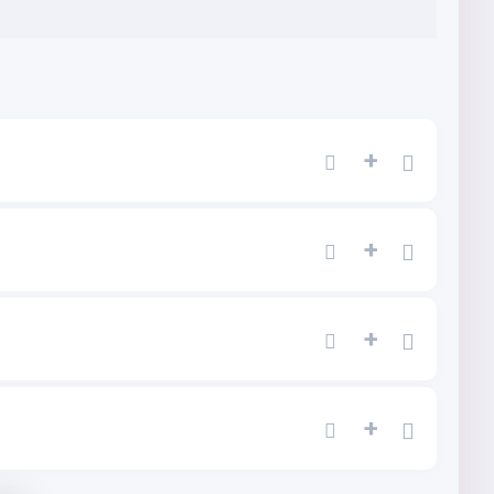
+
+
+
+