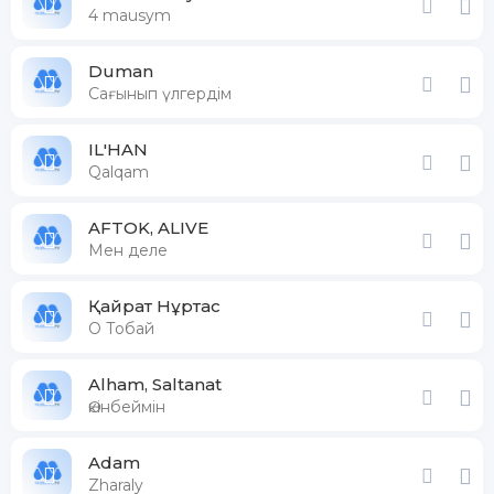
4 mausym
Duman
Сағынып үлгердім
IL'HAN
Qalqam
AFTOK, ALIVE
Мен деле
Қайрат Нұртас
О Тобай
Alham, Saltanat
Өкінбеймін
Adam
Zharaly