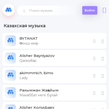
Войти
Казахская музыка
BYTANAT
Өткінші өмір
Alisher Bayniyazov
Qarawillap
akimmmich, bimo
Lady
Рахымжан Жақайым
Махаббат неге бұлай
Alisher Konysbaev