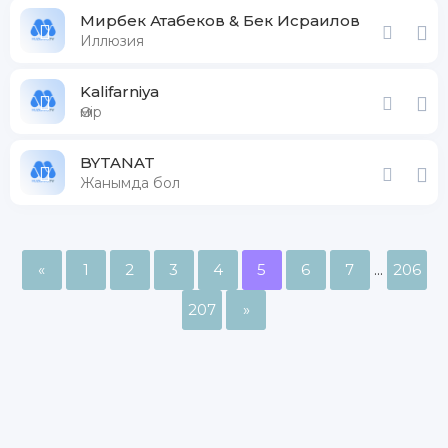
Мирбек Атабеков & Бек Исраилов
Иллюзия
Kalifarniya
Өмір
BYTANAT
Жанымда бол
«
1
2
3
4
5
6
7
...
206
207
»