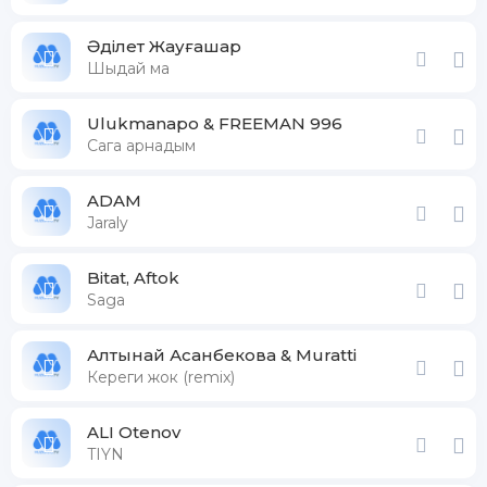
Әділет Жауғашар
Шыдай ма
Ulukmanapo & FREEMAN 996
Сага арнадым
ADAM
Jaraly
Bitat, Aftok
Saga
Алтынай Асанбекова & Muratti
Кереги жок (remix)
ALI Otenov
TIYN