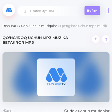
Войти
Главная
»
Gudok uchun musiqalar
» Qo'ng'iroq uchun mp3 muzika betakror
QO'NG'IROQ UCHUN MP3 MUZIKA
+
BETAKROR MP3
Жанр:
Gudok uchun musiqalar