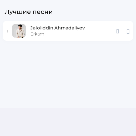
Лучшие песни
Jaloliddin Ahmadaliyev
1
Erkam
DMCA
Copyright Policy
Обратная связь
Почта для жалоб и предложений: admin@muznavo.tv