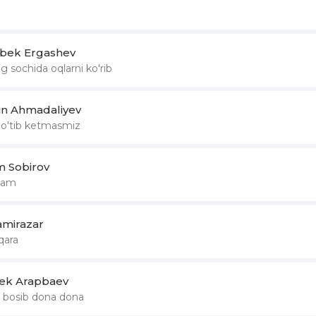
bek Ergashev
 sochida oqlarni ko'rib
din Ahmadaliyev
o'tib ketmasmiz
 Sobirov
ham
amirazar
qara
ek Arapbaev
bosib dona dona