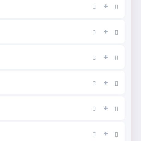
+
+
+
+
+
+