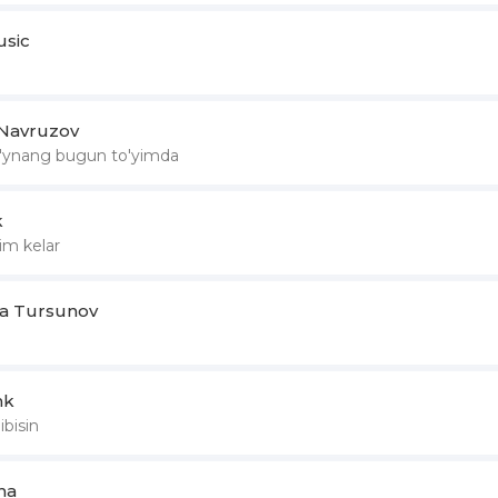
sic
Navruzov
'ynang bugun to'yimda
k
im kelar
la Tursunov
nk
bisin
ha