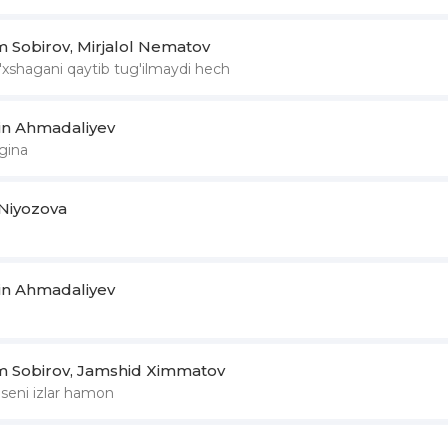
Sobirov, Mirjalol Nematov
xshagani qaytib tug'ilmaydi hech
din Ahmadaliyev
gina
 Niyozova
din Ahmadaliyev
Sobirov, Jamshid Ximmatov
 seni izlar hamon