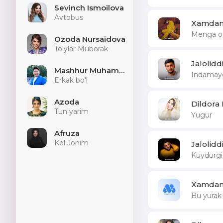
Sevinch Ismoilova
Avtobus
Xamdam 
Menga o'
Ozoda Nursaidova
To'ylar Muborak
Jalolid
Mashhur Muhammad
Indamay
Erkak bo'l
Azoda
Dildora
Tun yarim
Yugur
Afruza
Kel Jonim
Jalolid
Kuydurgi
Xamdam 
Bu yurak