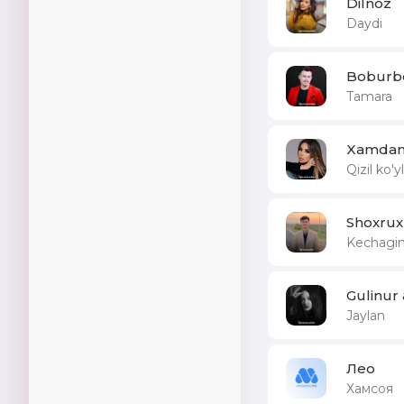
Dilnoz
Daydi
Boburb
Tamara
Xamdam 
Qizil ko'y
Shoxrux
Kechagin
Gulinur
Jaylan
Лео
Хамсоя