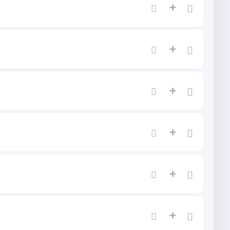
+
+
+
+
+
+