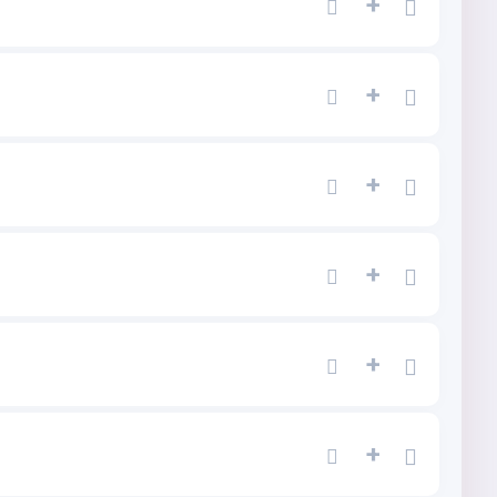
+
+
+
+
+
+