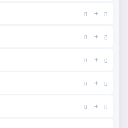
+
+
+
+
+