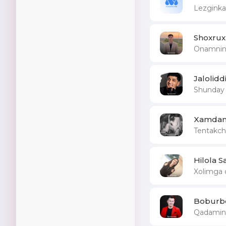
Lezginka
Shoxrux
Onamning
Jalolid
Shunday 
Xamdam
Tentakc
Hilola S
Xolimga 
Boburb
Qadamin 