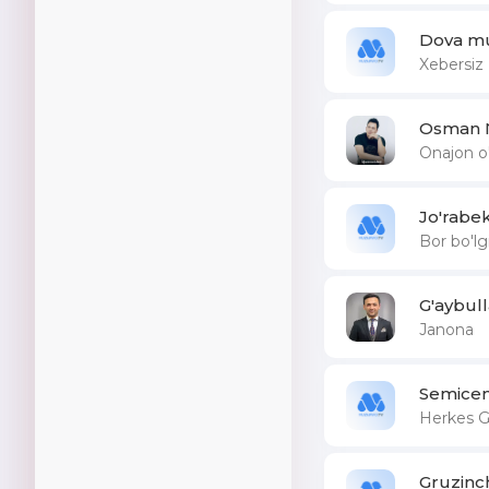
Dova mu
Xebersiz
Osman 
Onajon o
Jo'rabe
Bor bo'lg
G'aybul
Janona
Semice
Herkes Gi
Gruzinc