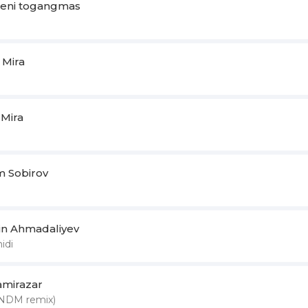
eni togangmas
 Mira
 Mira
 Sobirov
din Ahmadaliyev
idi
amirazar
DNDM remix)