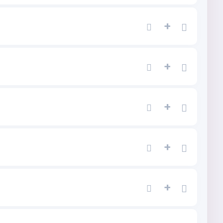
+
+
+
+
+