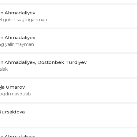
din Ahmadaliyev
kel gulim sog'inganman
din Ahmadaliyev
ng yalinmayman
din Ahmadaliyev, Dostonbek Turdiyev
alak
oja Umarov
ogdi maydalab
ursaidova
i
din Ahmadaliyev