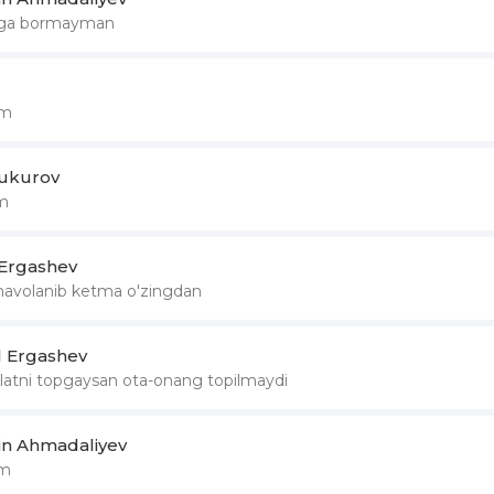
zga bormayman
am
hukurov
m
Ergashev
havolanib ketma o'zingdan
 Ergashev
latni topgaysan ota-onang topilmaydi
din Ahmadaliyev
am