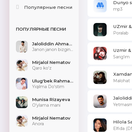
Dunyo s
Популярные песни
mp3
UZmir &
ПОПУЛЯРНЫЕ ПЕСНИ
Poralab
Jaloliddin Ahmadaliyev
Janon janon bizginani sog'indilarmu
Uzmir &
Sarig'im
Mirjalol Nematov
Qaro ko'z
Xamdam
Malohat
Ulug'bek Rahmatullayev
Yiqilma Do'stim
Jalolid
Munisa Rizayeva
Yetmasm
O'ylama mani
Mirjalol Nematov
Hilola S
Anora
Elfida (