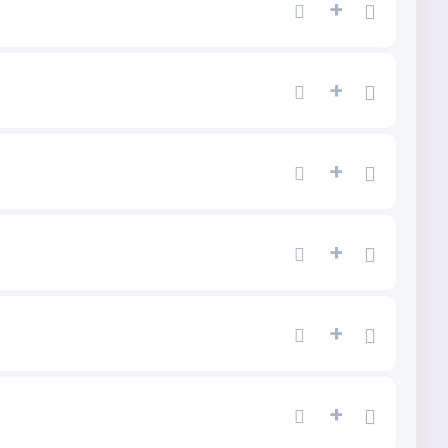
+
+
+
+
+
+