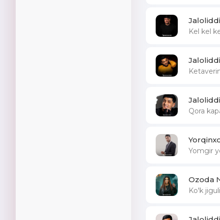
Jalolid
Kel kel 
Jalolid
Ketaveri
Jalolid
Qora kap
Yorqinx
Yomgir y
Ozoda N
Ko'k jigul
Jalolid