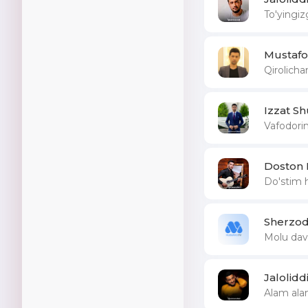
To'yingi
Mustafo
Qirolich
Izzat S
Vafodori
Doston 
Do'stim 
Sherzod
Molu dav
Jalolid
Alam al