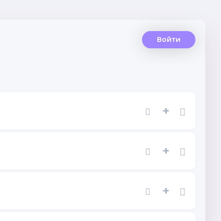
Войти
+
+
+