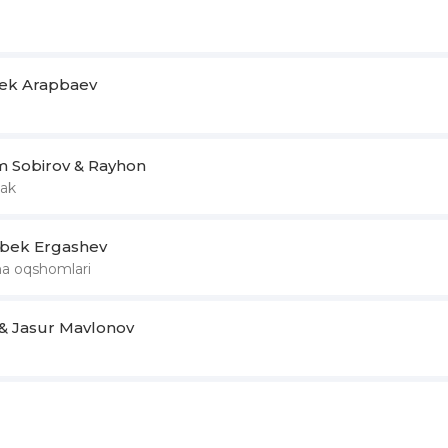
ek Arapbaev
Sobirov & Rayhon
lak
bek Ergashev
a oqshomlari
 & Jasur Mavlonov