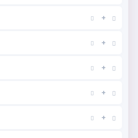
+
+
+
+
+