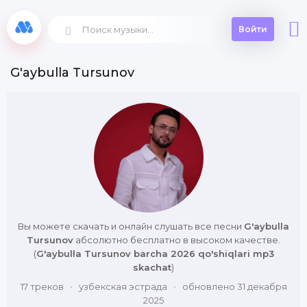
Войти
G'aybulla Tursunov
Вы можете скачать и онлайн слушать все песни
G'aybulla
Tursunov
абсолютно бесплатно в высоком качестве.
(
G'aybulla Tursunov barcha 2026 qo'shiqlari mp3
skachat
)
17 треков
•
узбекская эстрада
•
обновлено 31 декабря
2025